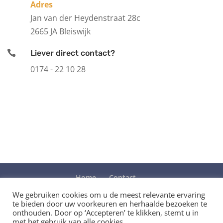
Adres
Jan van der Heydenstraat 28c
2665 JA Bleiswijk

Liever direct contact?
0174 - 22 10 28
Home
Contact
Over van Bommel Gevelgroep
We gebruiken cookies om u de meest relevante ervaring
te bieden door uw voorkeuren en herhaalde bezoeken te
Referenties projecten
onthouden. Door op ‘Accepteren’ te klikken, stemt u in
Algemene Voorwaarden Consumenten
met het gebruik van alle cookies